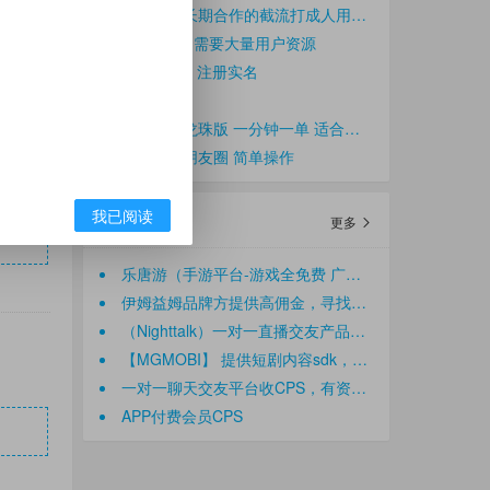
寻稳定可长期合作的截流打成人用品开店创业粉团队！我们是一手后端，需求量大。
短剧app，需要大量用户资源
发现APP，注册实名
遇对
龙湖天街龙珠版 一分钟一单 适合小白新手网推
微信发布朋友圈 简单操作
我已阅读
CPS广告列表
更多
乐唐游（手游平台-游戏全免费 广告盈利）诚招代理/创业伙伴 提供广告分成
伊姆益姆品牌方提供高佣金，寻找企业福利、私域商城、社群分销、达人直播带货
（Nighttalk）一对一直播交友产品，真人高颜值美女1对1直播app
【MGMOBI】 提供短剧内容sdk，专属短剧板块，用户充值+广告解锁变现，寻APP开发者合作
一对一聊天交友平台收CPS，有资源有渠道的来
APP付费会员CPS