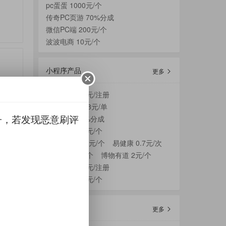
pc蛋蛋 1000元/个
传奇PC页游 70%分成
微信PC端 200元/个
波波电商 10元/个
小程序产品
更多
葫芦盟客 2.8元/注册
滴答顺风车 13元/单
子，若发现恶意刷评
星愿盲盒 50%分成
海澜之家 1.2元/个
B站魔力赏 23元/个
易健康 0.7元/次
金钟罩 15元/个
博物有道 2元/个
万顺叫车 1.1元/注册
量，
云屏享购 1.5元/个
现在这里
CPA广告列表
更多