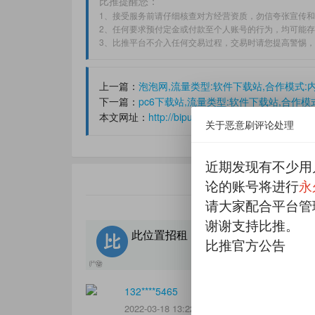
比推提醒您：
1、接受服务前请仔细核查对方经营资质，勿信夸张宣传
2、任何要求预付定金或付款至个人账号的行为，均可能
3、比推平台不介入任何交易过程，交易时请您提高警惕
上一篇：
泡泡网,流量类型:软件下载站,合作模式:内
下一篇：
pc6下载站,流量类型:软件下载站,合作模式:
本文网址：
http://bipush.cn/details/841.html
关于恶意刷评论处理
近期发现有不少用
论的账号将进行
永
请大家配合平台管
谢谢支持比推。
此位置招租，可在线按天自助购买
比推官方公告
132****5465
2022-03-18 13:22