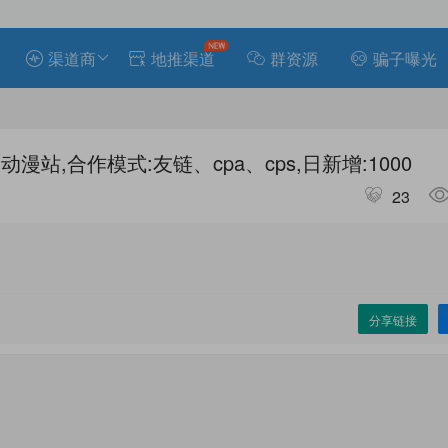
渠道商
地推渠道
群资源
骗子曝光
漫站,合作模式:友链、cpa、cps,日新增:1000
23
分享链接