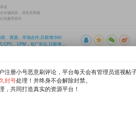
和承诺
存在诈骗风险，请提高警惕
，以免蒙受损失
容、资源、市场合作,日新增:500
CPC，CPM，包广告位,日新增:500
户注册小号恶意刷评论，平台每天会有管理员巡视帖
久封号
处理！并终身不会解除封禁。
回帖
理，共同打造真实的资源平台！
【官方直播】正规绿色直播平台寻CPA自然
站长/代理/群推/联盟等来聊合作，日结
我也要出