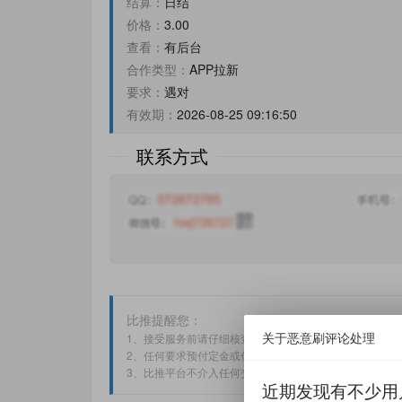
结算：
日结
价格：
3.00
查看：
有后台
合作类型：
APP拉新
要求：
遇对
有效期：
2026-08-25 09:16:50
联系方式
比推提醒您：
关于恶意刷评论处理
1、接受服务前请仔细核查对方经营资质，勿信夸张宣传
2、任何要求预付定金或付款至个人账号的行为，均可能
3、比推平台不介入任何交易过程，交易时请您提高警惕
近期发现有不少用