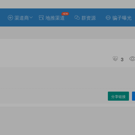
渠道商
地推渠道
群资源
骗子曝光
3
分享链接