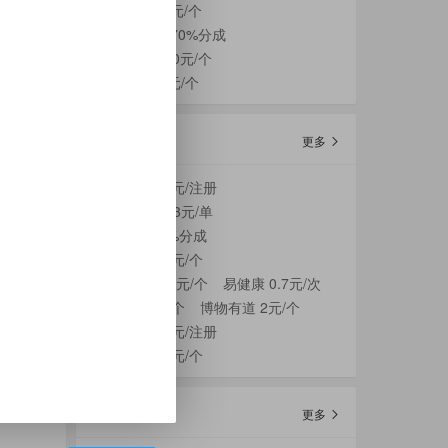
pc蛋蛋 1000元/个
传奇PC页游 70%分成
微信PC端 200元/个
波波电商 10元/个
小程序产品
更多
葫芦盟客 2.8元/注册
滴答顺风车 13元/单
星愿盲盒 50%分成
量，
海澜之家 1.2元/个
现在这里
B站魔力赏 23元/个
易健康 0.7元/次
金钟罩 15元/个
博物有道 2元/个
万顺叫车 1.1元/注册
云屏享购 1.5元/个
CPA广告列表
更多