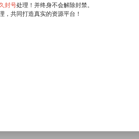
久封号
处理！并终身不会解除封禁。
理，共同打造真实的资源平台！
手后端，需求量大。,单价:20元,结算:日结
回帖
【官方直播】正规绿色直播平台寻CPA自然
站长/代理/群推/联盟等来聊合作，日结
我也要出
此帖回复仅作者可见