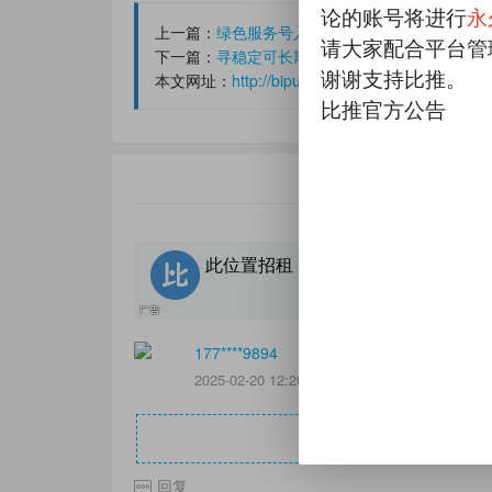
论的账号将进行
永
上一篇：
绿色服务号入群,结算:日结
请大家配合平台管
下一篇：
寻稳定可长期合作的截流打成人用品开店创业粉团队！我们是一
谢谢支持比推。
本文网址：
http://bipush.cn/details/33492.html
比推官方公告
此位置招租，可在线按天自助购买
177****9894
2025-02-20 12:20
回复