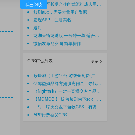
寻稳定可长期合作的截流打成人用品开店创业粉团队！我们是一手后端，需求量大。
我已阅读
短剧app，需要大量用户资源
发现APP，注册实名
遇对
龙湖天街龙珠版 一分钟一单 适合小白新手网推
微信发布朋友圈 简单操作
CPS广告列表
更多
乐唐游（手游平台-游戏全免费 广告盈利）诚招代理/创业伙伴 提供广告分成
伊姆益姆品牌方提供高佣金，寻找企业福利、私域商城、社群分销、达人直播带货
（Nighttalk）一对一直播交友产品，真人高颜值美女1对1直播app
【MGMOBI】 提供短剧内容sdk，专属短剧板块，用户充值+广告解锁变现，寻APP开发者合作
一对一聊天交友平台收CPS，有资源有渠道的来
APP付费会员CPS