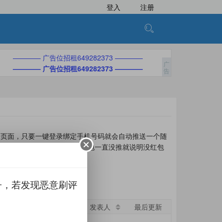
登入
注册
———— 广告位招租649282373 ————
———— 广告位招租649282373 ————
册页面，只要一键登录绑定手机号码就会自动推送一个随
试0.3元秒推，如果注册后红包一直没推就说明没红包
子，若发现恶意刷评
要求
发表人
最后更新