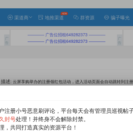
渠道商
地推渠道
群资源
骗子曝光
———— 广告位招租649282373 ————
———— 广告位招租649282373 ————
描述
: 云屏享购举办的注册领红包活动，进入活动页面会自动跳转到注
机金额的微信红包，注册后不会有任何提示，红包是直接推送的，小编测
了，多微信号的朋友可以多领。
有效定义
： 需要量，量大的渠道来合作，限制新用户
户注册小号恶意刷评论，平台每天会有管理员巡视帖
久封号
处理！并终身不会解除封禁。
平台
分成
qq
微信
手机
结算
理，共同打造真实的资源平台！