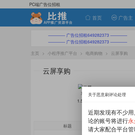
PC端广告位招租
首页
广告主
———— 广告位招租649282373 ————
———— 广告位招租649282373 ————
主页
>
小程序推广平台
>
电商购物
>
云屏享购
云屏享购
关于恶意刷评论处理
1.5元/个
近期发现有不少用
论的账号将进行
永
标题
单价
请大家配合平台管