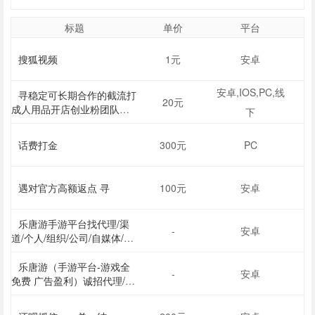
标题
单价
平台
搜狐视频
1元
安卓
安卓,IOS,PC,线
寻稳定可长期合作的截流打
20元
成人用品开店创业粉团队！
下
我们是一手后端，需求量
大。
话费打金
300元
PC
遇对官方高额返点 寻
100元
安卓
乐唐游手游平台找代理/渠
-
安卓
道/个人/组织/公司/自媒体/高
校/异业/地推/流量等，只找已
有流量或能带来用户合作
乐唐游（手游平台-游戏全
-
安卓
免费 广告盈利）诚招代理/创
业伙伴 提供广告分成