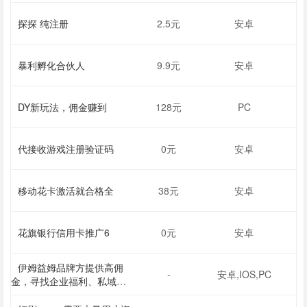
探探 纯注册
2.5元
安卓
暴利孵化合伙人
9.9元
安卓
DY新玩法，佣金赚到
128元
PC
代接收游戏注册验证码
0元
安卓
移动花卡激活就合格全
38元
安卓
花旗银行信用卡推广6
0元
安卓
伊姆益姆品牌方提供高佣
-
安卓,IOS,PC
金，寻找企业福利、私域商
城、社群分销、达人直播带