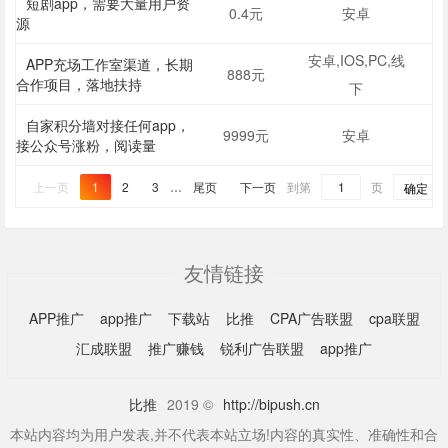
货
短剧app，需要大量用户资
0.4元
安卓
源
安卓,IOS,PC,线
APP充场工作室渠道，长期
888元
合作项目，落地扶持
下
自家积分墙对接任何app，
9999元
安卓
接公众号涨粉，阅读量
上一页
1
2
3
…
尾页
下一页
到第
页
确定
友情链接
APP推广
app推广
下载站
比推
CPA广告联盟
cpa联盟
汇成联盟
推广赚钱
锐利广告联盟
app推广
比推
2019 ©
http://bipush.cn
本站内容均为用户发表,并不代表本站立场!内容的真实性、准确性和合