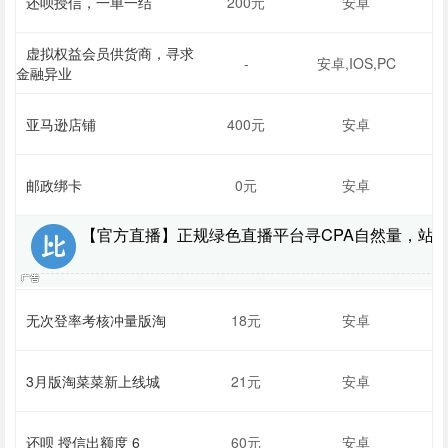
还呗授信，一单一结
200元
安卓
虚拟权益会员供货商，寻求
-
安卓,IOS,PC
金融异业
亚马逊店铺
400元
安卓
邮政绑卡
0元
安卓
【官方直播】正规绿色直播平台寻CPA自然量，站长
无次登率考核冲量版淘
18元
安卓
3月版淘菜菜新上线城
21元
安卓
还呗 授信出额度 6
60元
安卓