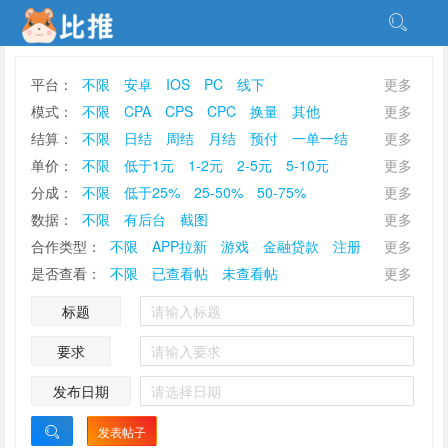
平台：
不限
安卓
IOS
PC
线下
更多
模式：
不限
CPA
CPS
CPC
换量
其他
更多
结算：
不限
日结
周结
月结
预付
一单一结
更多
可商议
单价：
不限
低于1元
1-2元
2-5元
5-10元
更多
10-50元
高于50元
分成：
不限
低于25%
25-50%
50-75%
更多
高于75%
数据：
不限
有后台
截图
更多
合作类型：
不限
APP拉新
游戏
金融贷款
注册
更多
发券
找代理
加粉
寻地推
保险
ETC开卡
是否查看：
不限
已查看帖
未查看帖
更多
支付通道
信用卡开卡
手机卡开卡
下载
做任务
标题
其他
注册\实名单
授权/助力
要求
发布日期
发表帖子
