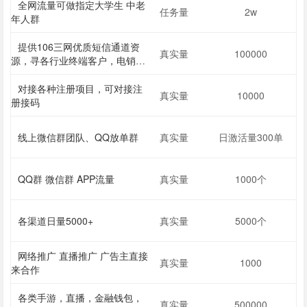
全网流量可做指定大学生 中老
任务量
2w
年人群
提供106三网优质短信通道资
真实量
100000
源，寻各行业终端客户，电销
BPO职场，大数据营销公司合作
对接各种注册项目，可对接注
真实量
10000
册接码
线上微信群团队、QQ放单群
真实量
日激活量300单
QQ群 微信群 APP流量
真实量
1000个
各渠道日量5000+
真实量
5000个
网络推广 直播推广 广告主直接
真实量
1000
来合作
各类手游，直播，金融钱包，
真实量
500000