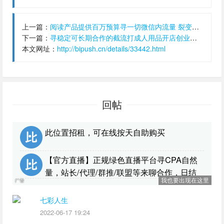
上一篇：
阅读产品提供百万预算寻一切微信内流量 裂变量 返回量,结算:预付
下一篇：
寻稳定可长期合作的截流打成人用品开店创业粉团队！我们是一手后端，需求量大。,单价:20元,结算:日结
本文网址：
http://bipush.cn/details/33442.html
回帖
此位置招租，可在线按天自助购买
【官方直播】正规绿色直播平台寻CPA自然
量，站长/代理/群推/联盟等来聊合作，日结
我也要出现在这里
七彩人生
2022-06-17 19:24