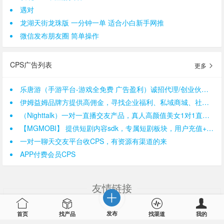
遇对
龙湖天街龙珠版 一分钟一单 适合小白新手网推
微信发布朋友圈 简单操作
CPS广告列表
更多
乐唐游（手游平台-游戏全免费 广告盈利）诚招代理/创业伙伴 提供广告分成
伊姆益姆品牌方提供高佣金，寻找企业福利、私域商城、社群分销、达人直播带货
（Nighttalk）一对一直播交友产品，真人高颜值美女1对1直播app
【MGMOBI】 提供短剧内容sdk，专属短剧板块，用户充值+广告解锁变现，寻APP开发者合作
一对一聊天交友平台收CPS，有资源有渠道的来
APP付费会员CPS
友情链接
APP推广
app推广
下载站
比推
CPA广告联盟
cpa联盟
发布
首页
找产品
找渠道
我的