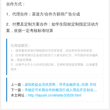
合作方式：
1、代理合作：渠道方/合作方获得广告分成
2、付费及定制方案合作：如学生院校定制指定活动方
案，依据一定考核标准结算
比推提醒您：
1、接受服务前请仔细核查对方经营资质，勿信夸张宣传和承诺
2、任何要求预付定金或付款至个人账号的行为，均可能存在诈骗风
险，请提高警惕
3、比推平台不介入任何交易过程，交易时请您提高警惕，以免蒙受
损失
上一篇：
虚拟权益会员供货商，寻求金融异业,,结算:月结
下一篇：
寻稳定可长期合作的截流打成人用品开店创业粉团队！我们是一手后端，需求量大。,单价:20元,结算:日结
本文网址：
http://bipush.cn/details/33529.html