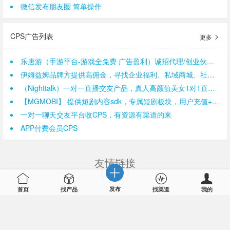
微信发布朋友圈 简单操作
CPS广告列表
更多
乐唐游（手游平台-游戏全免费 广告盈利）诚招代理/创业伙伴 提供广告分成
伊姆益姆品牌方提供高佣金，寻找企业福利、私域商城、社群分销、达人直播带货
（Nighttalk）一对一直播交友产品，真人高颜值美女1对1直播app
【MGMOBI】 提供短剧内容sdk，专属短剧板块，用户充值+广告解锁变现，寻APP开发者合作
一对一聊天交友平台收CPS，有资源有渠道的来
APP付费会员CPS
友情链接
APP推广
app推广
下载站
比推
CPA广告联盟
cpa联盟
发布
首页
找产品
找渠道
我的
汇成联盟
推广赚钱
锐利广告联盟
app推广