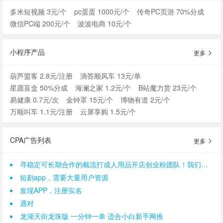
多米短视频 3元/个
pc蛋蛋 1000元/个
传奇PC页游 70%分成
微信PC端 200元/个
波波电商 10元/个
小程序产品
更多
葫芦盟客 2.8元/注册
滴答顺风车 13元/单
星愿盲盒 50%分成
海澜之家 1.2元/个
B站魔力赏 23元/个
易健康 0.7元/次
金钟罩 15元/个
博物有道 2元/个
万顺叫车 1.1元/注册
云屏享购 1.5元/个
CPA广告列表
更多
寻稳定可长期合作的截流打成人用品开店创业粉团队！我们是一手后端，需求量大。
短剧app，需要大量用户资源
发现APP，注册实名
遇对
龙湖天街龙珠版 一分钟一单 适合小白新手网推