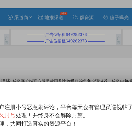
渠道商
地推渠道
群资源
骗子曝光
———— 广告位招租649282373 ————
———— 广告位招租649282373 ————
描述
: 传奇客户端官方版是款画风比较经典的角色扮演游戏。传奇中包
打猎等来获得货币进行贸易。传奇客户端还为用户加入了任务系统，原汁
有效定义
： 实时后台，不黑不扣
户注册小号恶意刷评论，平台每天会有管理员巡视帖
久封号
处理！并终身不会解除封禁。
平台
分成
qq
微信
手机
结算
理，共同打造真实的资源平台！