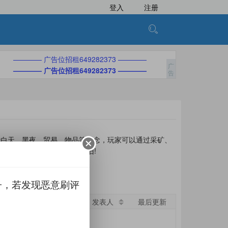
登入
注册
———— 广告位招租649282373 ————
———— 广告位招租649282373 ————
括白天、黑夜、贸易、物品等观念，玩家可以通过采矿、
原味传奇体验，全新经典怀旧!
子，若发现恶意刷评
要求
发表人
最后更新