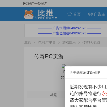
PC端广告位招租
首页
广告主
———— 广告位招租649282373 ————
———— 广告位招租649282373 ————
主页
>
PC推广平台
>
游戏娱乐
>
传奇PC页游
传奇PC页游
关于恶意刷评论处理
70%分成
近期发现有不少用
论的账号将进行
永
标题
单价
请大家配合平台管
谢谢支持比推。